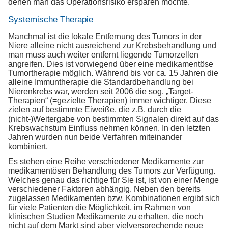
denen man das Operationsrisiko ersparen möchte.
Systemische Therapie
Manchmal ist die lokale Entfernung des Tumors in der
Niere alleine nicht ausreichend zur Krebsbehandlung und
man muss auch weiter entfernt liegende Tumorzellen
angreifen. Dies ist vorwiegend über eine medikamentöse
Tumortherapie möglich. Während bis vor ca. 15 Jahren die
alleine Immuntherapie die Standardbehandlung bei
Nierenkrebs war, werden seit 2006 die sog. „Target-
Therapien“ (=gezielte Therapien) immer wichtiger. Diese
zielen auf bestimmte Eiweiße, die z.B. durch die
(nicht-)Weitergabe von bestimmten Signalen direkt auf das
Krebswachstum Einfluss nehmen können. In den letzten
Jahren wurden nun beide Verfahren miteinander
kombiniert.
Es stehen eine Reihe verschiedener Medikamente zur
medikamentösen Behandlung des Tumors zur Verfügung.
Welches genau das richtige für Sie ist, ist von einer Menge
verschiedener Faktoren abhängig. Neben den bereits
zugelassen Medikamenten bzw. Kombinationen ergibt sich
für viele Patienten die Möglichkeit, im Rahmen von
klinischen Studien Medikamente zu erhalten, die noch
nicht auf dem Markt sind aber vielversprechende neue