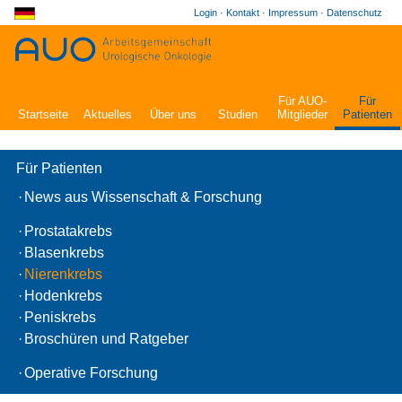
Login
·
Kontakt
·
Impressum
·
Datenschutz
Für AUO-
Für
Startseite
Aktuelles
Über uns
Studien
Mitglieder
Patienten
Für Patienten
·
News aus Wissenschaft & Forschung
·
Prostatakrebs
·
Blasenkrebs
·
Nierenkrebs
·
Hodenkrebs
·
Peniskrebs
·
Broschüren und Ratgeber
·
Operative Forschung