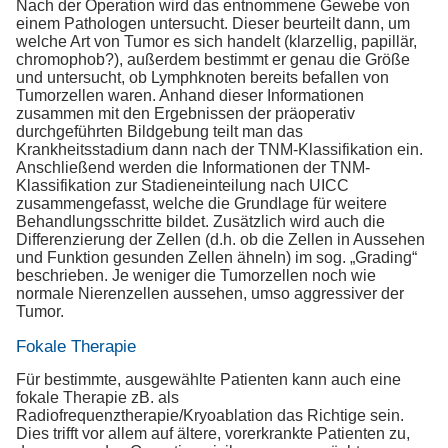
Nach der Operation wird das entnommene Gewebe von
einem Pathologen untersucht. Dieser beurteilt dann, um
welche Art von Tumor es sich handelt (klarzellig, papillär,
chromophob?), außerdem bestimmt er genau die Größe
und untersucht, ob Lymphknoten bereits befallen von
Tumorzellen waren. Anhand dieser Informationen
zusammen mit den Ergebnissen der präoperativ
durchgeführten Bildgebung teilt man das
Krankheitsstadium dann nach der TNM-Klassifikation ein.
Anschließend werden die Informationen der TNM-
Klassifikation zur Stadieneinteilung nach UICC
zusammengefasst, welche die Grundlage für weitere
Behandlungsschritte bildet. Zusätzlich wird auch die
Differenzierung der Zellen (d.h. ob die Zellen in Aussehen
und Funktion gesunden Zellen ähneln) im sog. „Grading“
beschrieben. Je weniger die Tumorzellen noch wie
normale Nierenzellen aussehen, umso aggressiver der
Tumor.
Fokale Therapie
Für bestimmte, ausgewählte Patienten kann auch eine
fokale Therapie zB. als
Radiofrequenztherapie/Kryoablation das Richtige sein.
Dies trifft vor allem auf ältere, vorerkrankte Patienten zu,