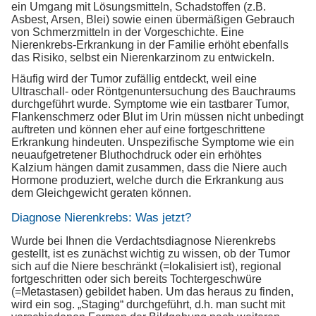
ein Umgang mit Lösungsmitteln, Schadstoffen (z.B.
Asbest, Arsen, Blei) sowie einen übermäßigen Gebrauch
von Schmerzmitteln in der Vorgeschichte. Eine
Nierenkrebs-Erkrankung in der Familie erhöht ebenfalls
das Risiko, selbst ein Nierenkarzinom zu entwickeln.
Häufig wird der Tumor zufällig entdeckt, weil eine
Ultraschall- oder Röntgenuntersuchung des Bauchraums
durchgeführt wurde. Symptome wie ein tastbarer Tumor,
Flankenschmerz oder Blut im Urin müssen nicht unbedingt
auftreten und können eher auf eine fortgeschrittene
Erkrankung hindeuten. Unspezifische Symptome wie ein
neuaufgetretener Bluthochdruck oder ein erhöhtes
Kalzium hängen damit zusammen, dass die Niere auch
Hormone produziert, welche durch die Erkrankung aus
dem Gleichgewicht geraten können.
Diagnose Nierenkrebs: Was jetzt?
Wurde bei Ihnen die Verdachtsdiagnose Nierenkrebs
gestellt, ist es zunächst wichtig zu wissen, ob der Tumor
sich auf die Niere beschränkt (=lokalisiert ist), regional
fortgeschritten oder sich bereits Tochtergeschwüre
(=Metastasen) gebildet haben. Um das heraus zu finden,
wird ein sog. „Staging“ durchgeführt, d.h. man sucht mit