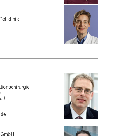
oliklinik
ationschirurgie
)
art
.de
t GmbH