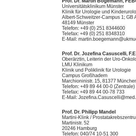
Prof. Dr. Martin Bögemann, FE
Universitätsklinikum Münster
Klinik für Urologie und Kinderurol
Albert-Schweitzer-Campus 1; GB 
48149 Münster
Telefon: +49 (0) 251 8344600
Telefax: +49 (0) 251 8348310
E-Mail: martin.boegemann@ukmue
Prof. Dr. Jozefina Casuscelli, F.E
Oberärztin, Leiterin der Uro-Onko
LMU Klinikum
Klinik und Poliklinik für Urologie
Campus Großhadern
Marchioninistr. 15, 81377 Münche
Telefon: +49 89 44 00-0 (Zentrale)
Telefax: +49 89 44 00-78 733
E-Mail: Jozefina.Casuscelli@med
Prof. Dr. Philipp Mandel
Martini-Klink / Prostatakrebszentr
Martinistr. 52
20246 Hamburg
Telefon: 040/74 10-51 300