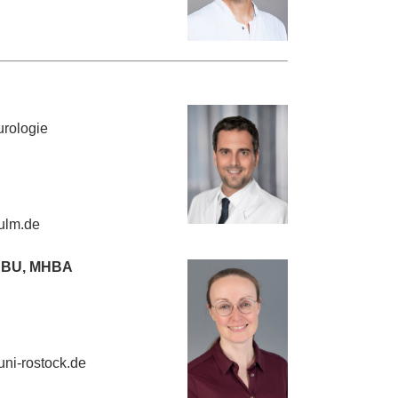
urologie
-ulm.de
 FEBU, MHBA
ni-rostock.de