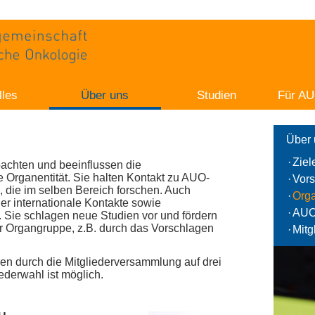
lles
Über uns
Studien
Für AU
Über 
·
Ziel
achten und beeinflussen die
ge Organentität. Sie halten Kontakt zu AUO-
·
Vors
, die im selben Bereich forschen. Auch
·
Org
r internationale Kontakte sowie
·
AUO
 Sie schlagen neue Studien vor und fördern
er Organgruppe, z.B. durch das Vorschlagen
·
Mitg
n durch die Mitgliederversammlung auf drei
derwahl ist möglich.