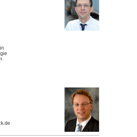
in
ogie
n
ck.de