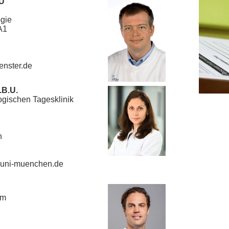
BU
ogie
A1
nster.de
.B.U.
logischen Tagesklinik
n
.uni-muenchen.de
um