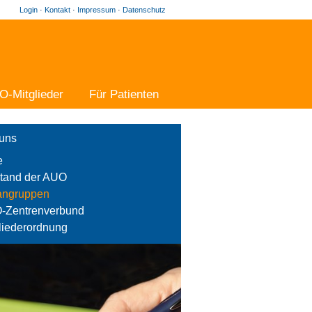
Login
·
Kontakt
·
Impressum
·
Datenschutz
O-Mitglieder
Für Patienten
uns
e
tand der AUO
angruppen
-Zentrenverbund
liederordnung