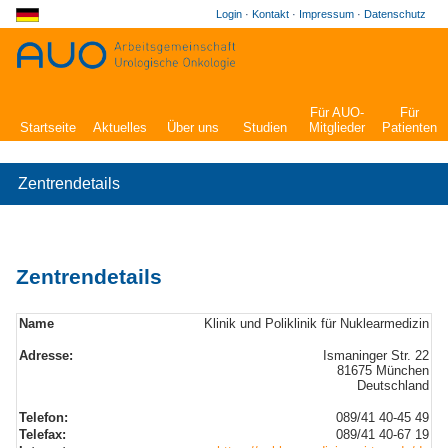
Login
·
Kontakt
·
Impressum
·
Datenschutz
Für AUO-
Für
Startseite
Aktuelles
Über uns
Studien
Mitglieder
Patienten
Zentrendetails
Zentrendetails
Name
Klinik und Poliklinik für Nuklearmedizin
Adresse:
Ismaninger Str. 22
81675 München
Deutschland
Telefon:
089/41 40-45 49
Telefax:
089/41 40-67 19