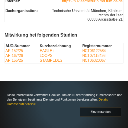
Internet:
https://nuklearmedizin.mri.tum.de/de
Dachorganisation:
Technische Universität München, Klinikum
rechts der Isar
80333 Arcisstraße 21
Mitwirkung bei folgenden Studien
AUO-Nummer
Kurzbezeichnung
Registernummer
AP 152/25
EAGLE-i
NCT06122584
AP 167/26
LOOPS
NCT07118436
AP 155/25
STAMPEDE2
NCT06320067
Diese Internetseite verwendet Cookies, um die Nutzererfahrung zu verbessern und
den Benutzern bestimmte Dienste und Funktionen bereitzustellen.
Details
Datenschutzrichtlinie
Einverstanden