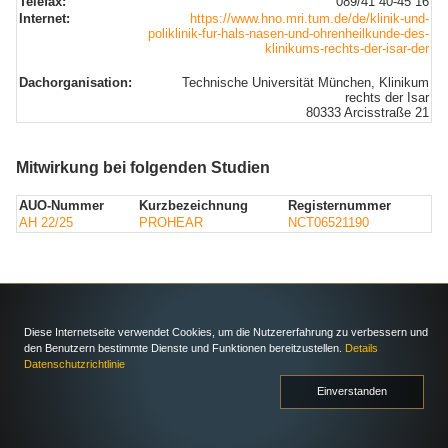
Telefax:
089/41 40-45 16
Internet:
https://www.hno.mri.tum.de/de/klinik-und-
poliklinik-fur-hals-nasen-und-ohrenheilkunde-des-
klinikums-rechts-der-isar-der
Dachorganisation:
Technische Universität München, Klinikum
rechts der Isar
80333 Arcisstraße 21
Mitwirkung bei folgenden Studien
AUO-Nummer
Kurzbezeichnung
Registernummer
AH 22/25
PROHEAR
NCT06521190
Diese Internetseite verwendet Cookies, um die Nutzererfahrung zu verbessern und
den Benutzern bestimmte Dienste und Funktionen bereitzustellen.
Details
Datenschutzrichtlinie
Einverstanden