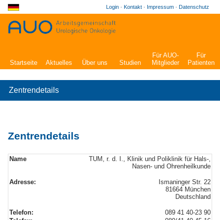
Login
·
Kontakt
·
Impressum
·
Datenschutz
Für AUO-
Für
Startseite
Aktuelles
Über uns
Studien
Mitglieder
Patienten
Zentrendetails
Zentrendetails
Name
TUM, r. d. I., Klinik und Poliklinik für Hals-,
Nasen- und Ohrenheilkunde
Adresse:
Ismaninger Str. 22
81664 München
Deutschland
Telefon:
089 41 40-23 90