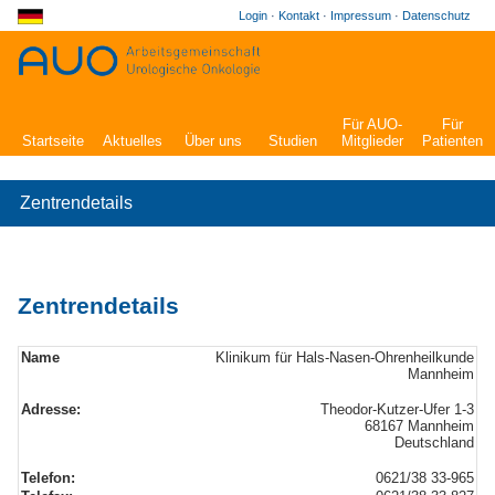
Login
·
Kontakt
·
Impressum
·
Datenschutz
Für AUO-
Für
Startseite
Aktuelles
Über uns
Studien
Mitglieder
Patienten
Zentrendetails
Zentrendetails
Name
Klinikum für Hals-Nasen-Ohrenheilkunde
Mannheim
Adresse:
Theodor-Kutzer-Ufer 1-3
68167 Mannheim
Deutschland
Telefon:
0621/38 33-965