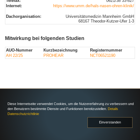
Telefax:
0621/38 33-827
Internet:
https://www.umm.de/hals-nasen-ohren-klinik/
Dachorganisation:
Universitätsmedizin Mannheim GmbH
68167 Theodor-Kutzer-Ufer 1-3
Mitwirkung bei folgenden Studien
AUO-Nummer
Kurzbezeichnung
Registernummer
AH 22/25
PROHEAR
NCT06521190
Diese Internetseite verwendet Cookies, um die Nutzererfahrung zu verbessern und
den Benutzern bestimmte Dienste und Funktionen bereitzustellen.
Details
Datenschutzrichtlinie
Einverstanden