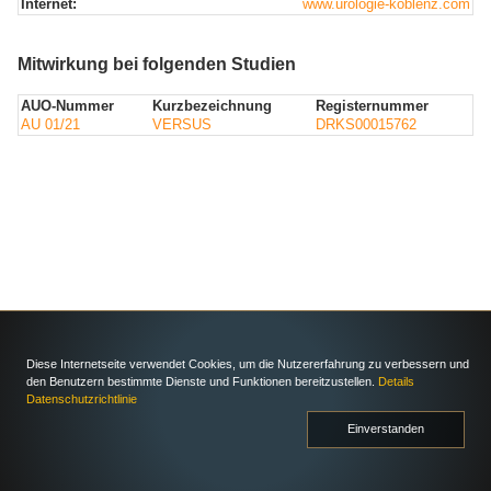
Internet:
www.urologie-koblenz.com
Mitwirkung bei folgenden Studien
AUO-Nummer
Kurzbezeichnung
Registernummer
AU 01/21
VERSUS
DRKS00015762
Diese Internetseite verwendet Cookies, um die Nutzererfahrung zu verbessern und
den Benutzern bestimmte Dienste und Funktionen bereitzustellen.
Details
Datenschutzrichtlinie
Einverstanden