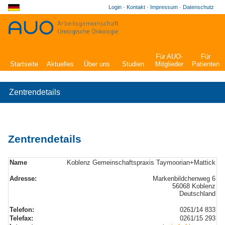
Login
·
Kontakt
·
Impressum
·
Datenschutz
Für AUO-
Für
Startseite
Aktuelles
Über uns
Studien
Mitglieder
Patienten
Zentrendetails
Zentrendetails
Name
Koblenz Gemeinschaftspraxis Taymoorian+Mattick
Adresse:
Markenbildchenweg 6
56068 Koblenz
Deutschland
Telefon:
0261/14 833
Telefax:
0261/15 293