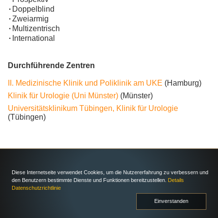
·
Doppelblind
·
Zweiarmig
·
Multizentrisch
·
International
Durchführende Zentren
II. Medizinische Klinik und Poliklinik am UKE
(Hamburg)
Klinik für Urologie (Uni Münster)
(Münster)
Universitätsklinikum Tübingen, Klinik für Urologie
(Tübingen)
Diese Internetseite verwendet Cookies, um die Nutzererfahrung zu verbessern und
den Benutzern bestimmte Dienste und Funktionen bereitzustellen.
Details
Datenschutzrichtlinie
Einverstanden