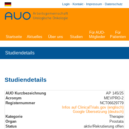
Login
·
Kontakt
·
Impressum
·
Datenschutz
Für AUO-
Für
Startseite
Aktuelles
Über uns
Studien
Mitglieder
Patienten
Studiendetails
Studiendetails
AUO Kurzbezeichnung
AP 145/25
Acronym
MEVPRO-2
Registernummer
NCT06629779
Infos auf ClinicalTrials.gov (englisch)
Google Übersetzung (deutsch)
Kategorie
Therapie
Organ
Prostata
Status
aktiv/Rekrutierung offen