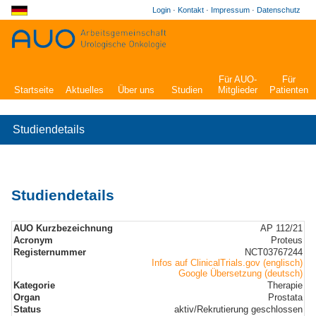
Login
·
Kontakt
·
Impressum
·
Datenschutz
Für AUO-
Für
Startseite
Aktuelles
Über uns
Studien
Mitglieder
Patienten
Studiendetails
Studiendetails
AUO Kurzbezeichnung
AP 112/21
Acronym
Proteus
Registernummer
NCT03767244
Infos auf ClinicalTrials.gov (englisch)
Google Übersetzung (deutsch)
Kategorie
Therapie
Organ
Prostata
Status
aktiv/Rekrutierung geschlossen