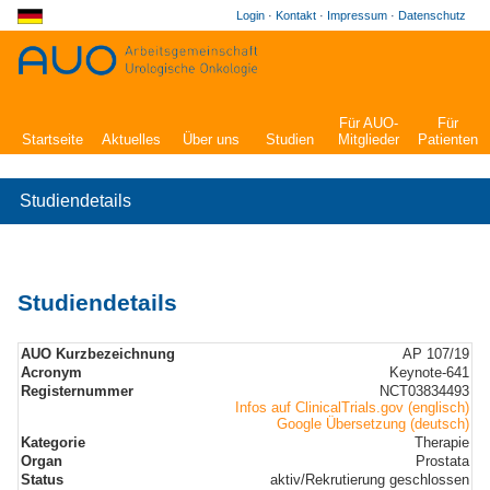
Login
·
Kontakt
·
Impressum
·
Datenschutz
Für AUO-
Für
Startseite
Aktuelles
Über uns
Studien
Mitglieder
Patienten
Studiendetails
Studiendetails
AUO Kurzbezeichnung
AP 107/19
Acronym
Keynote-641
Registernummer
NCT03834493
Infos auf ClinicalTrials.gov (englisch)
Google Übersetzung (deutsch)
Kategorie
Therapie
Organ
Prostata
Status
aktiv/Rekrutierung geschlossen