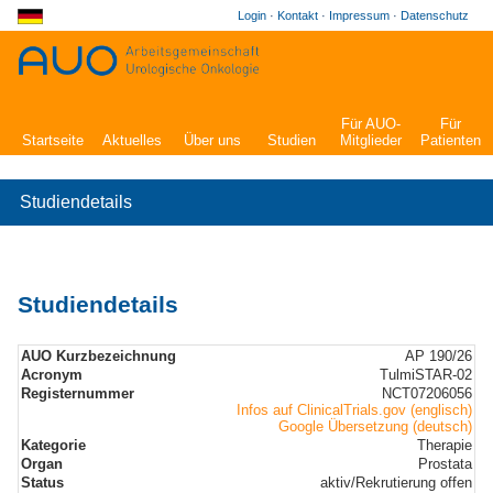
Login
·
Kontakt
·
Impressum
·
Datenschutz
Für AUO-
Für
Startseite
Aktuelles
Über uns
Studien
Mitglieder
Patienten
Studiendetails
Studiendetails
AUO Kurzbezeichnung
AP 190/26
Acronym
TulmiSTAR-02
Registernummer
NCT07206056
Infos auf ClinicalTrials.gov (englisch)
Google Übersetzung (deutsch)
Kategorie
Therapie
Organ
Prostata
Status
aktiv/Rekrutierung offen