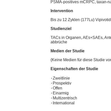
PSMA-positives mCRPC, taxan-naï
Intervention
Bis zu 12 Zyklen (177Lu) Vipivotid
Studienziel
TACs in Organen, AEs+SAEs, Antei
abbrüche
Medien der Studie
(Keine Medien für diese Studie v
Eigenschaften der Studie
·
Zweitlinie
·
Prospektiv
·
Offen
·
Einarmig
·
Multizentrisch
·
International