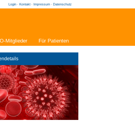
Login
·
Kontakt
·
Impressum
·
Datenschutz
O-Mitglieder
Für Patienten
endetails