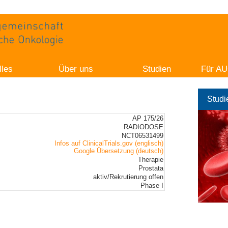
lles
Über uns
Studien
Für AU
Studi
AP 175/26
RADIODOSE
NCT06531499
Infos auf ClinicalTrials.gov (englisch)
Google Übersetzung (deutsch)
Therapie
Prostata
aktiv/Rekrutierung offen
Phase I