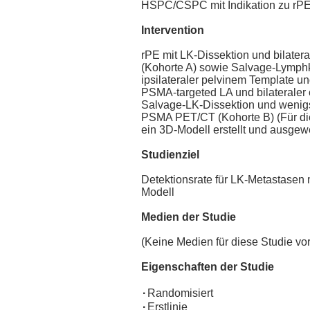
HSPC/CSPC mit Indikation zu rPE
Intervention
rPE mit LK-Dissektion und bilatera
(Kohorte A) sowie Salvage-Lymph
ipsilateraler pelvinem Template u
PSMA-targeted LA und bilateraler 
Salvage-LK-Dissektion und wenigs
PSMA PET/CT (Kohorte B) (Für die
ein 3D-Modell erstellt und ausgewe
Studienziel
Detektionsrate für LK-Metastasen
Modell
Medien der Studie
(Keine Medien für diese Studie v
Eigenschaften der Studie
·
Randomisiert
·
Erstlinie