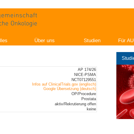
lles
Über uns
Studien
Für AU
Studi
AP 174/26
NICE-PSMA
NCT07129551
Infos auf ClinicalTrials.gov (englisch)
Google Übersetzung (deutsch)
OP/Procedure
Prostata
aktiv/Rekrutierung offen
keine