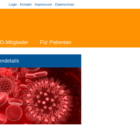
Login
·
Kontakt
·
Impressum
·
Datenschutz
O-Mitglieder
Für Patienten
endetails