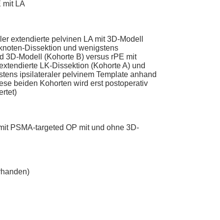
 mit LA
ler extendierte pelvinen LA mit 3D-Modell
knoten-Dissektion und wenigstens
nd 3D-Modell (Kohorte B) versus rPE mit
extendierte LK-Dissektion (Kohorte A) und
tens ipsilateraler pelvinem Template anhand
se beiden Kohorten wird erst postoperativ
rtet)
 mit PSMA-targeted OP mit und ohne 3D-
orhanden)