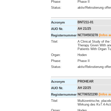
Phase:
Phase II
Status:
aktiv/Rekrutierung offe
BNT211-01
Acronym
AH 21/25
AUO Nr.
NCT04503278
(Infos a
Registernummer
Titel:
A Clinical Study of the
Therapy Given With and
Patients With Organ T
Organ:
Hoden
Phase:
Phase II
Status:
aktiv/Rekrutierung offe
PROHEAR
Acronym
AH 22/25
AUO Nr.
NCT06521190
(Infos a
Registernummer
Titel:
Multizentrische, placeb
Wirkung des Kv7.4-Acti
Organ:
Hoden