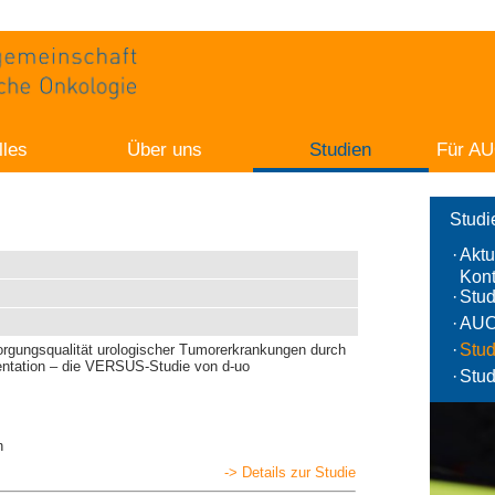
lles
Über uns
Studien
Für AU
Studi
·
Aktu
Kont
·
Stu
·
AUO
·
Stud
orgungsqualität urologischer Tumorerkrankungen durch
entation – die VERSUS-Studie von d-uo
·
Stud
n
-> Details zur Studie