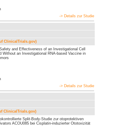
n
-> Details zur Studie
uf ClinicalTrials.gov)
 Safety and Effectiveness of an Investigational Cell
 Without an Investigational RNA-based Vaccine in
umors
n
-> Details zur Studie
uf ClinicalTrials.gov)
okontrollierte Split-Body-Studie zur otoprotektiven
vators ACOU085 bei Cisplatin-induzierter Ototoxizität