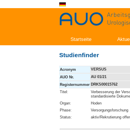
Startseite
Aktue
Studienfinder
VERSUS
Acronym
AU 01/21
AUO Nr.
DRKS00015762
Registernummer
Titel:
Verbesserung der Vers
standardisierte Dokum
Organ:
Hoden
Phase:
Versorgungsforschung
Status:
aktiv/Rekrutierung offe