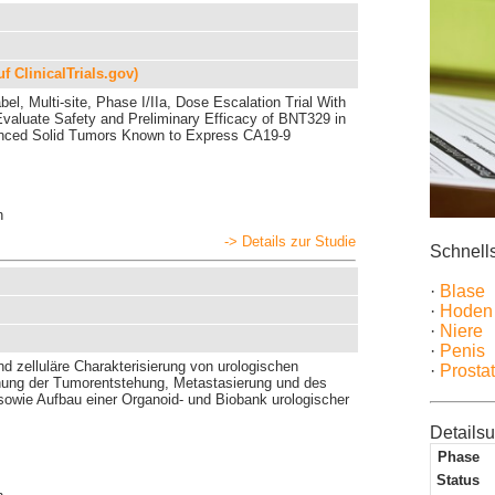
uf ClinicalTrials.gov)
bel, Multi-site, Phase I/IIa, Dose Escalation Trial With
valuate Safety and Preliminary Efficacy of BNT329 in
anced Solid Tumors Known to Express CA19-9
n
-> Details zur Studie
Schnells
·
Blase
·
Hoden
·
Niere
·
Penis
d zelluläre Charakterisierung von urologischen
·
Prosta
ung der Tumorentstehung, Metastasierung und des
owie Aufbau einer Organoid- und Biobank urologischer
Detailsu
Phase
Status