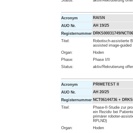
Status:
aktiv/Rekrutierung offe
RAISN
Acronym
AH 19/25
AUO Nr.
DRKS00031749/NCT06
Registernummer
Titel:
Robotisch-assistierte B
assisted image-guided 
Organ:
Hoden
Phase:
Phase I/II
Status:
aktiv/Rekrutierung offe
PRIMETEST II
Acronym
AH 20/25
AUO Nr.
NCT06144736 + DRKS
Registernummer
Titel:
Phase-II-Studie zur pro
ein Rezidiv bei Patien
primärer roboter-assist
RPLND)
Organ:
Hoden