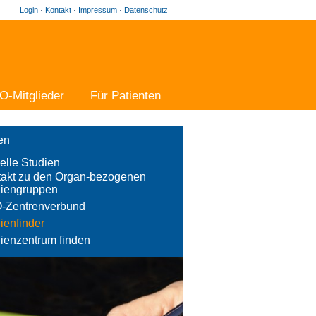
Login
·
Kontakt
·
Impressum
·
Datenschutz
O-Mitglieder
Für Patienten
en
elle Studien
akt zu den Organ-bezogenen
diengruppen
-Zentrenverbund
ienfinder
ienzentrum finden