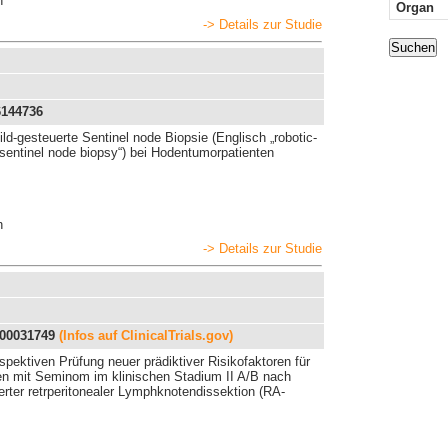
n
Organ
-> Details zur Studie
Suchen
144736
ild-gesteuerte Sentinel node Biopsie (Englisch „robotic-
sentinel node biopsy“) bei Hodentumorpatienten
n
-> Details zur Studie
00031749
(Infos auf ClinicalTrials.gov)
spektiven Prüfung neuer prädiktiver Risikofaktoren für
ten mit Seminom im klinischen Stadium II A/B nach
ierter retrperitonealer Lymphknotendissektion (RA-