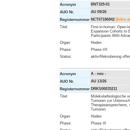
BNT329-01
Acronym
AU 09/26
AUO Nr.
NCT07186842
(Infos a
Registernummer
Titel:
First-in-human, Open-la
Expansion Cohorts to E
Participants With Adv
Organ:
Hoden
Phase:
Phase I/II
Status:
aktiv/Rekrutierung offe
A - neu -
Acronym
AU 13/26
AUO Nr.
DRKS00035211
Registernummer
Titel:
Molekularbiologische un
Tumoren zur Untersuch
Therapieansprechens, s
Tumoren
Organ:
Hoden
Phase:
Phase III